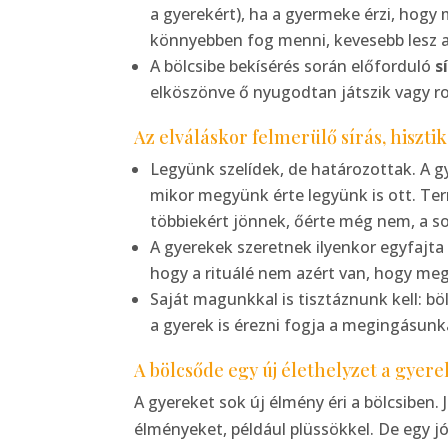
a gyerekért), ha a gyermeke érzi, hogy
könnyebben fog menni, kevesebb lesz a 
A bölcsibe bekísérés során előforduló
s
elköszönve ő nyugodtan játszik vagy ro
Az elváláskor felmerülő sírás, hiszti
Legyünk szelídek, de határozottak. A g
mikor megyünk érte legyünk is ott. Ter
többiekért jönnek, őérte még nem, a sok
A gyerekek szeretnek ilyenkor egyfajta e
hogy a rituálé nem azért van, hogy meg
Saját magunkkal is tisztáznunk kell: bö
a gyerek is érezni fogja a megingásunka
A bölcsőde egy új élethelyzet a gyere
A gyereket sok új élmény éri a bölcsiben. 
élményeket, például plüssökkel. De egy jó 