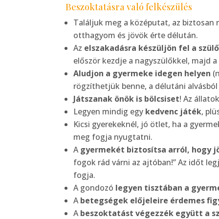
Beszoktatásra való felkészülés
Találjuk meg a középutat, az biztosan 
otthagyom és jövök érte délután.
Az
elszakadásra készüljön fel a szül
először kezdje a nagyszülőkkel, majd a 
Aludjon a gyermeke idegen helyen
(n
rögzíthetjük benne, a délutáni alvásból
Játszanak önök is bölcsiset
! Az állat
Legyen mindig egy
kedvenc játék
, pl
Kicsi gyerekeknél, jó ötlet, ha a gyerme
meg fogja nyugtatni.
A
gyermekét biztosítsa arról, hogy j
fogok rád várni az ajtóban!” Az időt le
fogja.
A gondozó
legyen tisztában a gyer
A
betegségek előjeleire érdemes fig
A
beszoktatást végezzék együtt a s