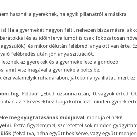
nem használ a gyereknek, ha egyik pillanatról a másikra
ő
is! Ha a gyermekét nagyon félti, nehezen bízza másra, akk
barátokkal és az időintervallumot is csak fokozatosan növe
agyszülők), és mikor délután felébred, anya ott van érte. Ez
 való felébredés után jön anya szituációt.
ok lesznek az gyerekek és a gyermeke lesz a gondozó.
üss, amit visz magával a gyermeke a bölcsibe.
k érzi valamelyik ruhadarabon, játékon anya illatát, mert ez
önni fog
. Például. „Ebéd, uzsonna után, itt vagyok érted. Ot
gjobban az étkezésekhez tudja kötni, ezt minden gyerek ért
meke megnyugtatásának módjaival
, mondja el neki!
yelni
. Extra figyelemmel, szeretettel sok minden gyógyítha
zülők
(felváltva, néha együtt bekísérve, vagy együtt menje