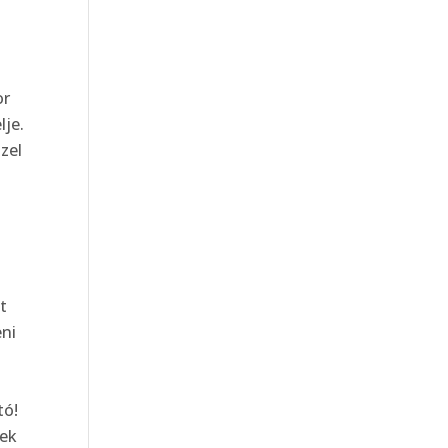
or
lje.
zel
t
eni
tó!
nek