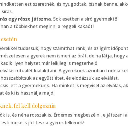
 mindketten ezt szeretnék, és nyugodtak, bíznak benne, akk
sírás.
írás egy része játszma
. Sok esetben a síró gyermektől
han a többiekhez meginni a reggeli kakaót!
k esetén
yerekkel tudassuk, hogy számíthat ránk, és az ígért időpon
mészetesen a gyerek nem ismeri az órát, de ha látja, hogy 
adik ilyen helyzet már lelkileg is megterhelő.
lválási rituálét kialakítani. A gyereknek azonban tudnia kel
hosszabbítsuk az együttlétet, és elodázzuk az elválást.
lcsis lett a gyermekünk. Ha minket is megvisel az elválás, a
t és ki is használja majd!
knek, fel kell dolgoznia
Jók is, és néha rosszak is. Érdemes megbeszélni, eljátszani a
esti mese is jót tesz a gyerek lelkének!