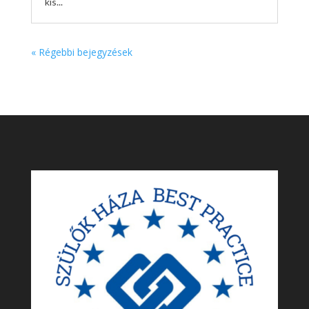
kis...
« Régebbi bejegyzések