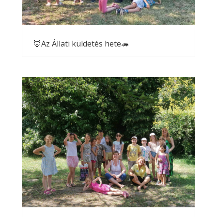
🦊Az Állati küldetés hete🦔