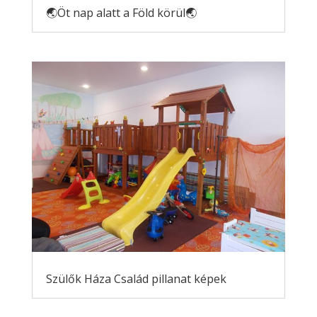
🌏Öt nap alatt a Föld körül🌏
Szülők Háza Család pillanat képek