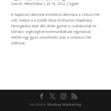
Szerző:
HilbertEdina
|
júl 18, 2022
|
Egyéb
A Napközis táborunk következő állomása a Cirkuszi hét
volt, melyre a a Szülők Háza Közhasznú Alapítvány
támogatása alatt álló ukrán gyerek is csatlakoztak és
tolmács segítségével kommunikáltunk egymással.
Hétfőn egy gyors ismerkedés után a szokásos hét
indítóval...
Készítette:
Monkey Marketing