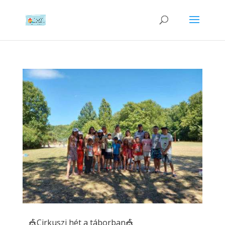
🎪Cirkuszi hét a táborban🎪