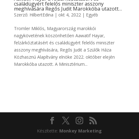
családügyért felelős miniszter asszony
meghívására Regős Judit Marokkóba utazott…
Szerző:
HilbertEdina
|
okt 4, 2022
|
Egyéb
Tromler Miklós, Magyarország marokkói
nagykövetének köszönhetően Aawatif Hayar,
felzárkóztatásért és családügyért felelős miniszter
asszony meghívására, Regős Judit a Szülők Háza
Közhasznú Alapítvány elnöke 2022. október elején
Marokkóba utazott. A Minisztérium...
Készítette:
Monkey Marketing