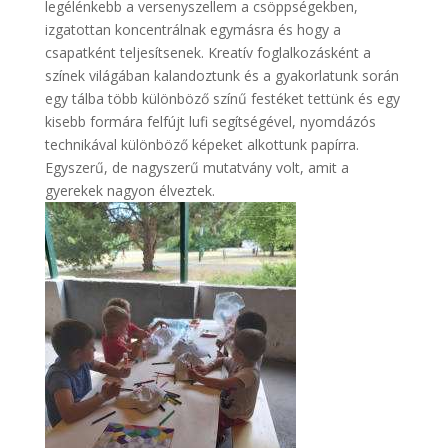
legélénkebb a versenyszellem a csöppségekben,
izgatottan koncentrálnak egymásra és hogy a
csapatként teljesítsenek. Kreatív foglalkozásként a
színek világában kalandoztunk és a gyakorlatunk során
egy tálba több különböző színű festéket tettünk és egy
kisebb formára felfújt lufi segítségével, nyomdázós
technikával különböző képeket alkottunk papírra.
Egyszerű, de nagyszerű mutatvány volt, amit a
gyerekek nagyon élveztek.