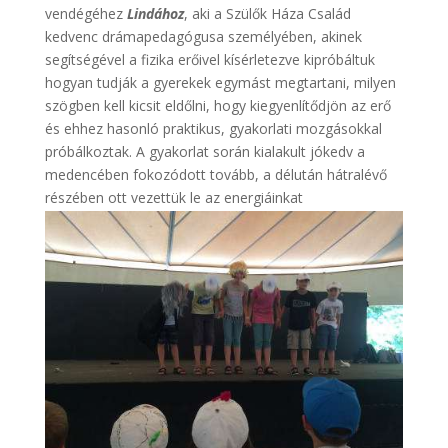
vendégéhez
Lindához
, aki a Szülők Háza Család
kedvenc drámapedagógusa személyében, akinek
segítségével a fizika erőivel kísérletezve kipróbáltuk
hogyan tudják a gyerekek egymást megtartani, milyen
szögben kell kicsit eldőlni, hogy kiegyenlítődjön az erő
és ehhez hasonló praktikus, gyakorlati mozgásokkal
próbálkoztak. A gyakorlat során kialakult jókedv a
medencében fokozódott tovább, a délután hátralévő
részében ott vezettük le az energiáinkat