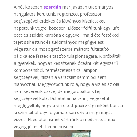
A hét közepén
szerdán
már javában tudományos
hangulatba kerültünk, rögtönzött professzor
segítségével érdekes és látványos kísérleteket
hajtottunk végre, közösen. Először felfújtunk egy lufit
ecet és szódabikarbóna elegyével, majd ételfestékkel
tejet színeztünk és tudományos megfigyelést
végeztünk a mosogatószerbe mártott fültisztító
pálcika ételfesték eltaszító tulajdonságára. Kipróbálták
a gyerekek, hogyan készítsenek óceánt két egyszerű
komponensből, természetesen csillámpor
segítségével, hiszen a varázslat semmiből sem
hiányozhat. Meggyőződtünk róla, hogy a víz és az olaj
nem keveredik össze, de megpróbáltunk tej
segítségével kólát láthatatlanná tenni, végezetül
megfigyeltük, hogy a vízre tett papírvirág miként bontja
ki szírmait ahogy folyamatosan szívja meg magát
vízzel. Ebéd után ismét várt ránk a medence, a nap
végéig jól esett benne hűsölni