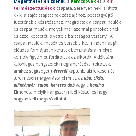
Megérthetetlen zsenik
, a
Kémcsövek
és a
Kis
természettudósok
csapata. Serényen neki is látott
ki- ki a saját csapatának zászlajához, pecsétgyűjtő
füzetének elkészítéséhez, megíródtak a csapat indulók
és csapat mesék, melyek már azonnal pontokat értek,
és ezzel kezdetét is vette a barátságos verseny. A
csapat indulók, mesék és versek a hét minden napján
előadás formájában kerültek bemutatásra, melyre
komoly figyelmet fordítottak az alkotók. A délutánt
különleges hangszerek megismerésével töltöttük,
amihez segítséget
Pétertől
kaptunk, aki lelkesen és
türelmesen magyarázta el mi az az
ubu
,
tikfa
,
ujjintányér
,
cajon
,
keretes dob
vagy a
kanjira
.
Elmondta melyik hangszer miből készül és hogy
hogyan kell megszólaltatni.