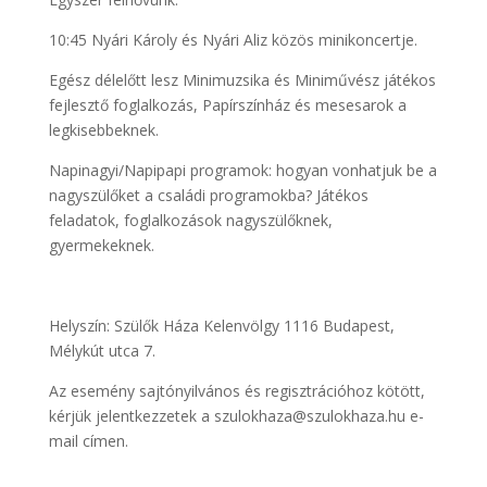
10:45 Nyári Károly és Nyári Aliz közös minikoncertje.
Egész délelőtt lesz Minimuzsika és Miniművész játékos
fejlesztő foglalkozás, Papírszínház és mesesarok a
legkisebbeknek.
Napinagyi/Napipapi programok: hogyan vonhatjuk be a
nagyszülőket a családi programokba? Játékos
feladatok, foglalkozások nagyszülőknek,
gyermekeknek.
Helyszín: Szülők Háza Kelenvölgy 1116 Budapest,
Mélykút utca 7.
Az esemény sajtónyilvános és regisztrációhoz kötött,
kérjük jelentkezzetek a szulokhaza@szulokhaza.hu e-
mail címen.