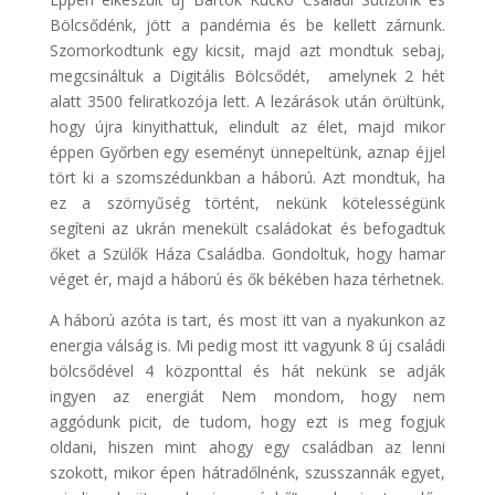
Bölcsődénk, jött a pandémia és be kellett zárnunk.
Szomorkodtunk egy kicsit, majd azt mondtuk sebaj,
megcsináltuk a Digitális Bölcsődét, amelynek 2 hét
alatt 3500 feliratkozója lett. A lezárások után örültünk,
hogy újra kinyithattuk, elindult az élet, majd mikor
éppen Győrben egy eseményt ünnepeltünk, aznap éjjel
tört ki a szomszédunkban a háború. Azt mondtuk, ha
ez a szörnyűség történt, nekünk kötelességünk
segíteni az ukrán menekült családokat és befogadtuk
őket a Szülők Háza Családba. Gondoltuk, hogy hamar
véget ér, majd a háború és ők békében haza térhetnek.
A háború azóta is tart, és most itt van a nyakunkon az
energia válság is. Mi pedig most itt vagyunk 8 új családi
bölcsődével 4 központtal és hát nekünk se adják
ingyen az energiát Nem mondom, hogy nem
aggódunk picit, de tudom, hogy ezt is meg fogjuk
oldani, hiszen mint ahogy egy családban az lenni
szokott, mikor épen hátradőlnénk, szusszannák egyet,