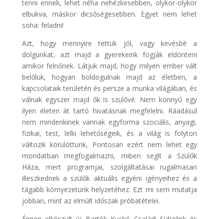
tenni ennek, lehet néha nehézkesebben, olykor-olykor
elbukva, máskor dicsőségesebben. Egyet nem lehet
soha: feladni!
Azt, hogy mennyire tettük jól, vagy kevésbé a
dolgunkat, azt majd a gyerekeink fogják eldönteni
amikor felnőnek. Látjuk majd, hogy milyen ember vált
belőlük, hogyan boldogulnak majd az életben, a
kapcsolataik területén és persze a munka világában, és
válnak egyszer majd ők is szülővé. Nem könnyű egy
ilyen életen át tartó hivatásnak megfelelni. Ráadásul
nem mindenkinek vannak egyforma szociális, anyagi,
fizikai, test, lelki lehetőségeik, és a világ is folyton
változik körülöttünk, Pontosan ezért nem lehet egy
mondatban megfogalmazni, miben segít a Szülők
Háza, mert programjai, szolgáltatásai rugalmasan
illeszkednek a szülők aktuális egyéni igényeihez és a
tágabb környezetünk helyzetéhez. Ezt mi sem mutatja
jobban, mint az elmúlt időszak próbatételei.
Éppen elkészült új Bartók Kuckó Családi Sütizőnk és