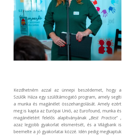
Kezdhetném azzal az ünnepi beszédemet, hogy a
Szülők Háza egy szülőtámogató program, amely segíti
a munka és magánélet összehangolását. Amely ezért
meg is kapta az Európai Unió, az Eurofound, munka és
magánéletért felelős alapítványának „
Best Practice
” ,
azaz legjobb gyakorlat elismerését, és a Világbank is
beemelte a jó gyakorlatai közzé. Idén pedig megkaptuk