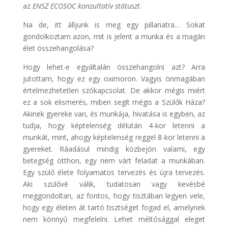
az
ENSZ ECOSOC konzultatív státuszt
.
Na de, itt álljunk is meg egy pillanatra… Sokat
gondolkoztam azon, mit is jelent a munka és a magán
élet összehangolása?
Hogy lehet-e egyáltalán összehangolni azt? Arra
jutottam, hogy ez egy oximoron. Vagyis önmagában
értelmezhetetlen szókapcsolat. De akkor mégis miért
ez a sok elismerés, miben segít mégis a Szülők Háza?
Akinek gyereke van, és munkája, hivatása is egyben, az
tudja, hogy képtelenség délután 4-kor letenni a
munkát, mint, ahogy képtelenség reggel 8-kor letenni a
gyereket. Ráadásul mindig közbejön valami, egy
betegség otthon, egy nem várt feladat a munkában.
Egy szülő élete folyamatos tervezés és újra tervezés.
Aki szülővé válik, tudatosan vagy kevésbé
meggondoltan, az fontos, hogy tisztában legyen vele,
hogy egy életen át tartó tisztséget fogad el, amelynek
nem könnyű megfelelni. Lehet méltósággal eleget