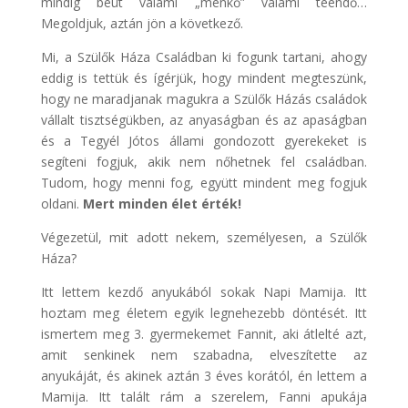
mindig beüt valami „ménkő” valami teendő…
Megoldjuk, aztán jön a következő.
Mi, a Szülők Háza Családban ki fogunk tartani, ahogy
eddig is tettük és ígérjük, hogy mindent megteszünk,
hogy ne maradjanak magukra a Szülők Házás családok
vállalt tisztségükben, az anyaságban és az apaságban
és a Tegyél Jótos állami gondozott gyerekeket is
segíteni fogjuk, akik nem nőhetnek fel családban.
Tudom, hogy menni fog, együtt mindent meg fogjuk
oldani.
Mert minden élet érték!
Végezetül, mit adott nekem, személyesen, a Szülők
Háza?
Itt lettem kezdő anyukából sokak Napi Mamija. Itt
hoztam meg életem egyik legnehezebb döntését. Itt
ismertem meg 3. gyermekemet Fannit, aki átlelté azt,
amit senkinek nem szabadna, elveszítette az
anyukáját, és akinek aztán 3 éves korától, én lettem a
Mamija. Itt talált rám a szerelem, Fanni apukája