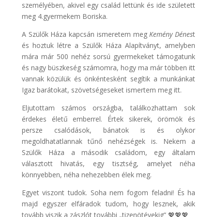
személyében, akivel egy család lettünk és ide született
meg 4.gyermekem Boriska.
A Szülők Háza kapcsán ismeretem meg
Kemény Dénes
t
és hoztuk létre a Szülők Háza Alapítványt, amelyben
mára már 500 nehéz sorsú gyermekeket támogatunk
és nagy büszkeség számomra, hogy ma már többen itt
vannak közülük és önkéntesként segítik a munkánkat
Igaz barátokat, szövetségeseket ismertem meg itt.
Eljutottam számos országba, találkozhattam sok
érdekes életű emberrel. Értek sikerek, örömök és
persze csalódások, bánatok is és olykor
megoldhatatlannak tűnő nehézségek is. Nekem a
Szülők Háza a második családom, egy általam
választott hivatás, egy tisztség, amelyet néha
könnyebben, néha nehezebben élek meg.
Egyet viszont tudok. Soha nem fogom feladni! És ha
majd egyszer elfáradok tudom, hogy lesznek, akik
tovább viszik a zászlót további „tizenötévekig” 💖💖💖