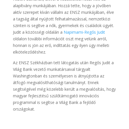
alapítvány munkájában. Hozzá tette, hogy a jövőben
aktív szerepet kíván vállalni az ENSZ munkájában, élve
a tagság által nyújtott felhatalmazással, nemzetközi
szinten is segítve a nők, gyermekek és családok ügyét.
Judit a közösségi oldalán a
Napimami-Regős Judit
oldalon további információt oszt meg velünk arról,
honnan is jön az erő, indíttatás egy ilyen ügy melleti
elköteleződéshez.
Az ENSZ Székházban tett látogatás után Regős Judit a
Világ Bank vezető munkatársaival tárgyalt
Washingtonban és személyesen is átnyújtotta az
átfogó megvalósíthatósági tanulmányt. Ennek
segítségével még közelebb került a megvalósítás, hogy
magyar fejlesztésű szülőtámogató innovációs
programmal is segítse a Világ Bank a fejlődő
országokat.