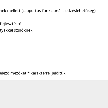
mek mellett (csoportos funkcionális edzéslehetőség)
ejlesztésről
rtyákkal szülőknek
telező mezőket
*
karakterrel jelöltük