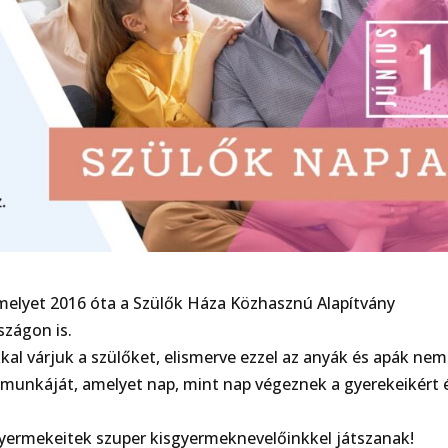
amelyet 2016 óta a Szülők Háza Közhasznú Alapítvány
zágon is.
l várjuk a szülőket, elismerve ezzel az anyák és apák nem
 munkáját, amelyet nap, mint nap végeznek a gyerekeikért 
gyermekeitek szuper kisgyermeknevelőinkkel játszanak!