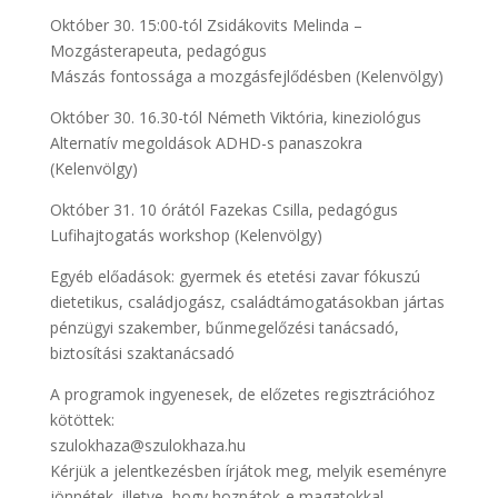
Október 30. 15:00-tól Zsidákovits Melinda –
Mozgásterapeuta, pedagógus
Mászás fontossága a mozgásfejlődésben (Kelenvölgy)
Október 30. 16.30-tól Németh Viktória, kineziológus
Alternatív megoldások ADHD-s panaszokra
(Kelenvölgy)
Október 31. 10 órától Fazekas Csilla, pedagógus
Lufihajtogatás workshop (Kelenvölgy)
Egyéb előadások: gyermek és etetési zavar fókuszú
dietetikus, családjogász, családtámogatásokban jártas
pénzügyi szakember, bűnmegelőzési tanácsadó,
biztosítási szaktanácsadó
A programok ingyenesek, de előzetes regisztrációhoz
kötöttek:
szulokhaza@szulokhaza.hu
Kérjük a jelentkezésben írjátok meg, melyik eseményre
jönnétek, illetve, hogy hoznátok-e magatokkal