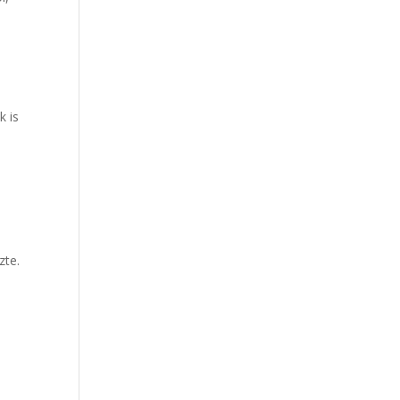
k is
zte.