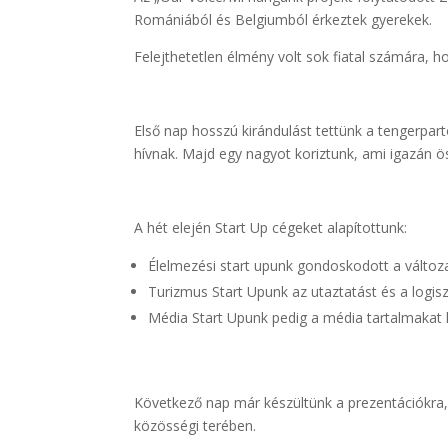
Romániából és Belgiumból érkeztek gyerekek.
Felejthetetlen élmény volt sok fiatal számára, h
Első nap hosszú kirándulást tettünk a tengerpar
hívnak. Majd egy nagyot koriztunk, ami igazán ö
A hét elején Start Up cégeket alapítottunk:
Élelmezési start upunk gondoskodott a változ
Turizmus Start Upunk az utaztatást és a logis
Média Start Upunk pedig a média tartalmakat k
Következő nap már készültünk a prezentációkra,
közösségi terében.