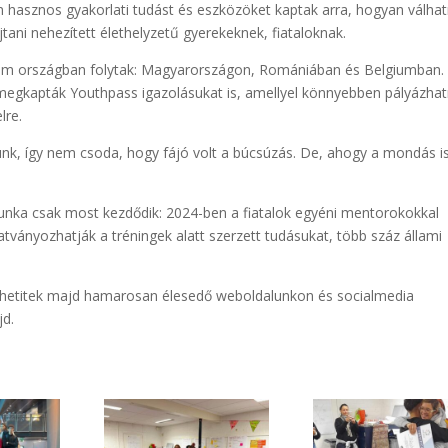
án hasznos gyakorlati tudást és eszközöket kaptak arra, hogyan válha
tani nehezített élethelyzetű gyerekeknek, fiataloknak.
árom országban folytak: Magyarországon, Romániában és Belgiumban.
k megkapták Youthpass igazolásukat is, amellyel könnyebben pályázha
lre.
nk, így nem csoda, hogy fájó volt a búcsúzás. De, ahogy a mondás i
munka csak most kezdődik: 2024-ben a fiatalok egyéni mentorokokkal
ványozhatják a tréningek alatt szerzett tudásukat, több száz állami
thetitek majd hamarosan élesedő weboldalunkon és socialmedia
jd.