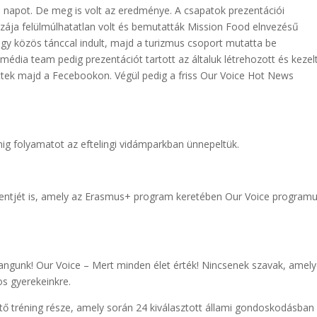
 napot. De meg is volt az eredménye. A csapatok prezentációi
izzája felülmúlhatatlan volt és bemutatták Mission Food elnvezésű
egy közös tánccal indult, majd a turizmus csoport mutatta be
édia team pedig prezentációt tartott az általuk létrehozott és kezel
ettek majd a Fecebookon. Végül pedig a friss Our Voice Hot News
ig folyamatot az eftelingi vidámparkban ünnepeltük.
entjét is, amely az Erasmus+ program keretében Our Voice program
ngunk! Our Voice – Mert minden élet érték! Nincsenek szavak, amel
s gyerekeinkre.
ő tréning része, amely során 24 kiválasztott állami gondoskodásban 