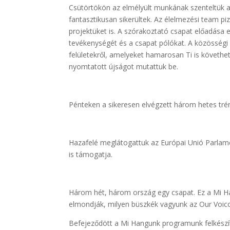
Csütörtökön az elmélyült munkának szenteltük a
fantasztikusan sikerültek. Az élelmezési team p
projektüket is. A szórakoztató csapat előadása 
tevékenységét és a csapat pólókat. A közösségi m
felületekről, amelyeket hamarosan Ti is követh
nyomtatott újságot mutattuk be.
Pénteken a sikeresen elvégzett három hetes trén
Hazafelé meglátogattuk az Európai Unió Parlam
is támogatja.
Három hét, három ország egy csapat. Ez a Mi Ha
elmondják, milyen büszkék vagyunk az Our Voico
Befejeződött a Mi Hangunk programunk felkészít