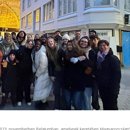
 2023. novemberben Belgiumban, amelynek keretében Magyarországró