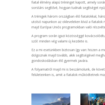
fiatal élmény alapú tréninget kapott, amely sor
sorstárs segítővé, hogyan tudnak segítséget nyúj
A trénigek három országban élő fiatalokkal, h
utolsó napunkon az okleveleken kívül a fiatalo
majd Európai Uniós programokban való részvéte
A program során igazi közösséggé kovácsolódtu
szól: minden vég valami új kezdete is.
Ez a mi esetünkben biztosan így van: hiszen a 
dolgoznak majd tovább, akik segítségével meghat
gondoskodásban élő gyermek javára.
A folyamatról majd mi is beszámolunk, de köve
felületeinken is, amit a fiatalok működtetnek ma