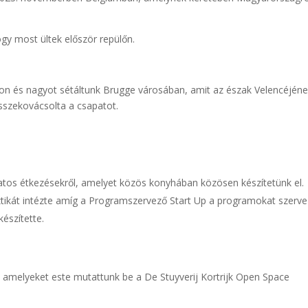
ogy most ültek először repülőn.
ton és nagyot sétáltunk Brugge városában, amit az észak Velencéjéne
sszekovácsolta a csapatot.
atos étkezésekről, amelyet közös konyhában közösen készítetünk el.
ztikát intézte amíg a Programszervező Start Up a programokat szerve
észítette.
 amelyeket este mutattunk be a De Stuyverij Kortrijk Open Space