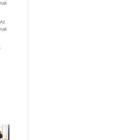
tnak
 Az
tnak
s