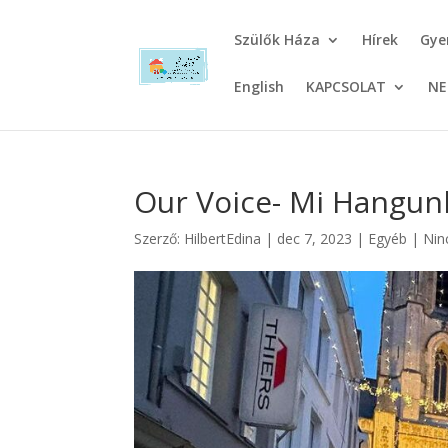
Szülők Háza
Hírek
Gye
English
KAPCSOLAT
NE
Our Voice- Mi Hangunk 
Szerző:
HilbertEdina
|
dec 7, 2023
|
Egyéb
|
Nin