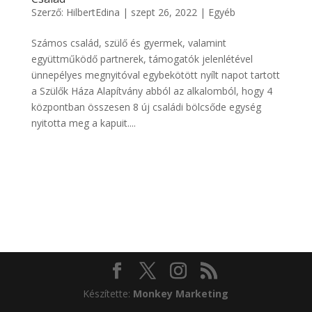
Szerző:
HilbertEdina
|
szept 26, 2022
|
Egyéb
Számos család, szülő és gyermek, valamint
együttműködő partnerek, támogatók jelenlétével
ünnepélyes megnyitóval egybekötött nyílt napot tartott
a Szülők Háza Alapítvány abból az alkalomból, hogy 4
központban összesen 8 új családi bölcsőde egység
nyitotta meg a kapuit....
Készítette:
Monkey Marketing