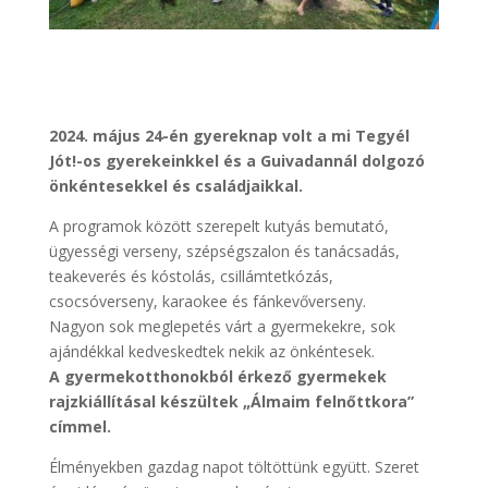
2024. május 24-én gyereknap volt a mi Tegyél
Jót!-os gyerekeinkkel és a Guivadannál dolgozó
önkéntesekkel és családjaikkal.
A programok között szerepelt kutyás bemutató,
ügyességi verseny, szépségszalon és tanácsadás,
teakeverés és kóstolás, csillámtetkózás,
csocsóverseny, karaokee és fánkevőverseny.
Nagyon sok meglepetés várt a gyermekekre, sok
ajándékkal kedveskedtek nekik az önkéntesek.
A gyermekotthonokból érkező gyermekek
rajzkiállításal készültek „Álmaim felnőttkora”
címmel.
Élményekben gazdag napot töltöttünk együtt. Szeret