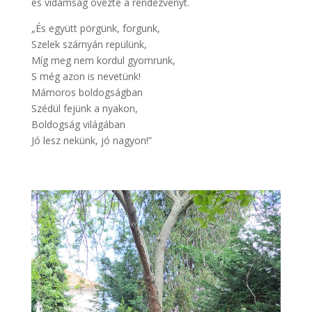
és vidámság övezte a rendezvényt.
„És együtt pörgünk, forgunk,
Szelek szárnyán repülünk,
Míg meg nem kordul gyomrunk,
S még azon is nevetünk!
Mámoros boldogságban
Szédül fejünk a nyakon,
Boldogság világában
Jó lesz nekünk, jó nagyon!”