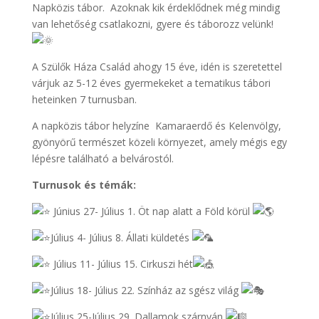
Napközis tábor. Azoknak kik érdeklődnek még mindig
van lehetőség csatlakozni, g
yere és táborozz velünk!
A Szülők Háza Család ahogy 15 éve, idén is szeretettel
várjuk az 5-12 éves gyermekeket a tematikus tábori
heteinken 7 turnusban.
A napközis tábor helyzíne Kamaraerdő és Kelenvölgy,
gyönyörű természet közeli környezet, amely mégis egy
lépésre található a belvárostól.
Turnusok és témák:
Június 27- Július 1. Öt nap alatt a Föld körül
Július 4- Július 8. Állati küldetés
Július 11- Július 15. Cirkuszi hét
Július 18- Július 22. Színház az sgész világ
Július 25-Július 29. Dallamok szárnyán