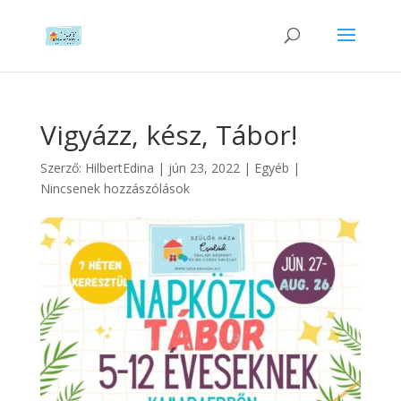
Vigyázz, kész, Tábor!
Szerző:
HilbertEdina
|
jún 23, 2022
|
Egyéb
|
Nincsenek hozzászólások