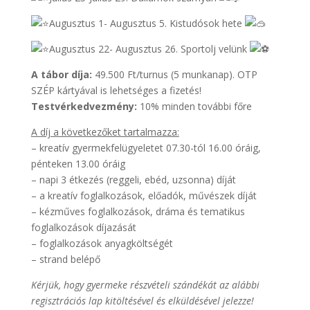
Augusztus 1- Augusztus 5. Kistudósok hete
Augusztus 22- Augusztus 26. Sportolj velünk
A tábor díja:
49.500 Ft/turnus (5 munkanap). OTP
SZÉP kártyával is lehetséges a fizetés!
Testvérkedvezmény:
10% minden további főre
A díj a következőket tartalmazza:
– kreatív gyermekfelügyeletet 07.30-tól 16.00 óráig,
pénteken 13.00 óráig
– napi 3 étkezés (reggeli, ebéd, uzsonna) díját
– a kreatív foglalkozások, előadók, művészek díját
– kézműves foglalkozások, dráma és tematikus
foglalkozások díjazását
– foglalkozások anyagköltségét
– strand belépő
Kérjük, hogy gyermeke részvételi szándékát az alábbi
regisztrációs lap kitöltésével és elküldésével jelezze!