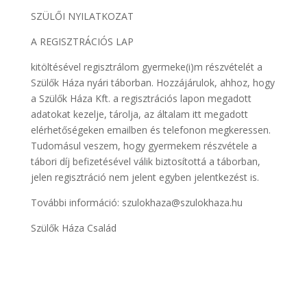
SZÜLŐI NYILATKOZAT
A REGISZTRÁCIÓS LAP
kitöltésével regisztrálom gyermeke(i)m részvételét a
Szülők Háza nyári táborban. Hozzájárulok, ahhoz, hogy
a Szülők Háza Kft. a regisztrációs lapon megadott
adatokat kezelje, tárolja, az általam itt megadott
elérhetőségeken emailben és telefonon megkeressen.
Tudomásul veszem, hogy gyermekem részvétele a
tábori díj befizetésével válik biztosítottá a táborban,
jelen regisztráció nem jelent egyben jelentkezést is.
További információ: szulokhaza@szulokhaza.hu
Szülők Háza Család