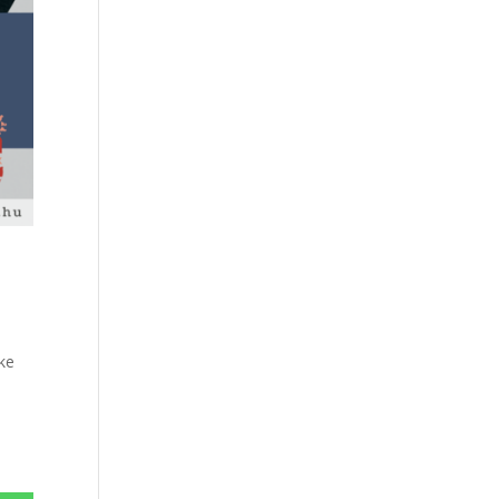
öke
ő