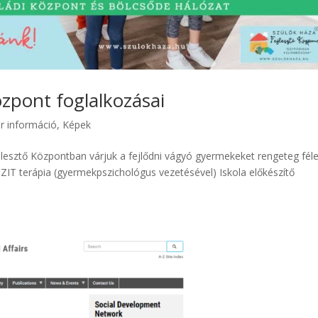
özpont foglalkozásai
r információ
,
Képek
lesztő Központban várjuk a fejlődni vágyó gyermekeket rengeteg fél
ZIT terápia (gyermekpszichológus vezetésével) Iskola előkészítő