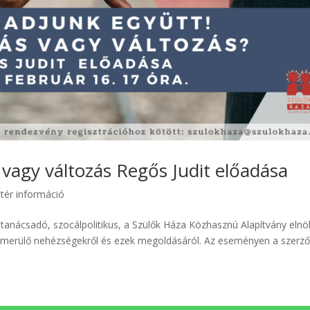
 vagy változás Regős Judit előadása
tér információ
 tanácsadó, szocálpolitikus, a Szülők Háza Közhasznú Alapítvány eln
elmerülő nehézségekről és ezek megoldásáról. Az eseményen a szerz