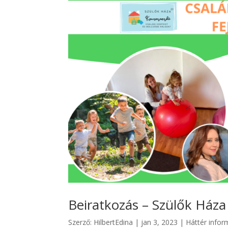
Beiratkozás – Szülők Ház
Szerző:
HilbertEdina
|
jan 3, 2023
|
Háttér infor