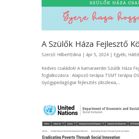
A Szülők Háza Fejlesztő K
Szerző:
HilbertEdina
|
ápr 5, 2024
|
Egyéb
,
Hátté
Kedves családok! A kamaraerdei Szülők Háza Fej
foglalkozásra : Alapozó terápia TSMT terápia DS
Gyógypedagógiai fejlesztés (diszlexia,...