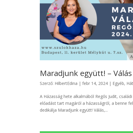
Maradjunk együtt! – Válás
Szerző:
HilbertEdina
|
febr 14, 2024
|
Egyéb
,
Hát
A Házasság hete alkalmából Regős Judit, családi
előadást tart magáról a házasságról, a benne f
dedikálja Maradjunk együtt! Válás,...