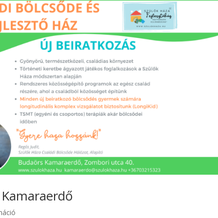
a Kamaraerdő
máció