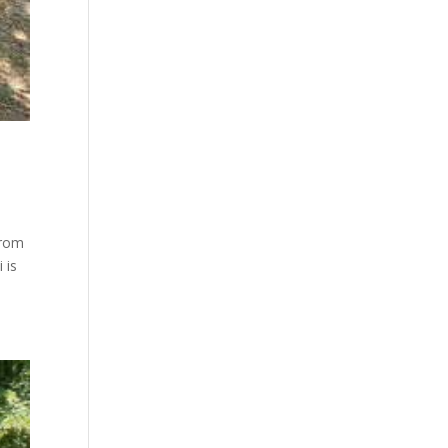
árom
 is