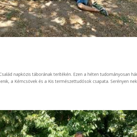
 Család napközis táborának terítékén. Ezen a héten tudományosan h
 zsenik, a Kémcsövek és a Kis természettudósok csapata. Serényen neki