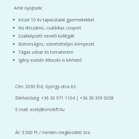
Amit nyújtunk:
Közel 10 év tapasztalat gyermekekkel
Kis létszámú, családias csoport
Szakképzett nevelő kollégák
Biztonságos, szeretetteljes környezet
Tágas udvar és tornaterem
Igény esetén étkezés is kérhető
Cím: 2030 Érd, György utca 63.
Elérhetőség: +36 30 971 1104 | +36 30 359 5038
E-mail: esely@omnkft.hu
Ár: 3.500 Ft / minden megkezdett óra