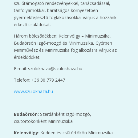
szülőtámogató rendezvényekkel, tanácsadással,
tanfolyamokkal, barátságos környezetben
gyermekfejlesztő foglakozásokkal várjuk a hozzánk
érkező családokat.
Három bölcsődékben: Kelenvölgy – Minimuzsika,
Budaörsön Izgő-mozgó és Minimuzsika, Győrben
Miniművész és Minimuzsika foglalkozásra várjuk az
érdeklődőket.
E mail: szulokhaza@szulokhaza.hu
Telefon: +36 30 779 2447
www.szulokhaza.hu
Budaörsön:
Szerdánként Izgő-mozgó,
csütörtökönként Minimuzsika
Kelenvölgy
: Kedden és csütörtökön Minimuzsika