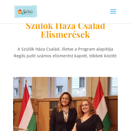
Szülők Háza Család
Elismerések
A Szülők Háza Család, illetve a Program alapítója
Regős Judit számos elismerést kapott, többek között: