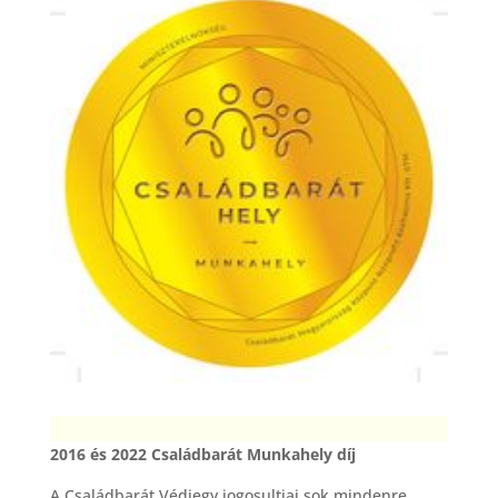
2016 és 2022 Családbarát Munkahely díj
A Családbarát Védjegy jogosultjai sok mindenre