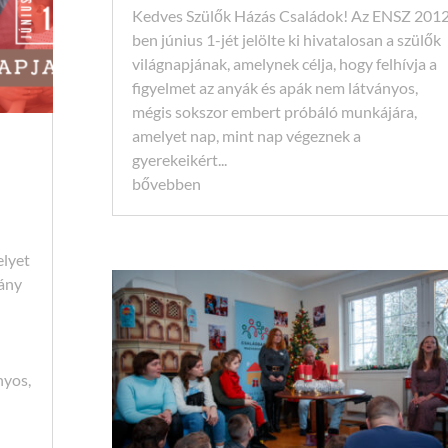
Kedves Szülők Házás Családok! Az ENSZ 201
ben június 1-jét jelölte ki hivatalosan a szülők
világnapjának, amelynek célja, hogy felhívja a
figyelmet az anyák és apák nem látványos,
mégis sokszor embert próbáló munkájára,
amelyet nap, mint nap végeznek a
gyerekeikért...
bővebben
elyet
vány
nyos,