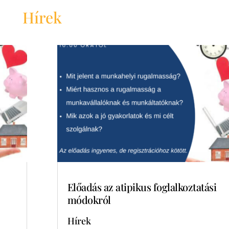
Hírek
Előadás az atipikus foglalkoztatási
módokról
Hírek