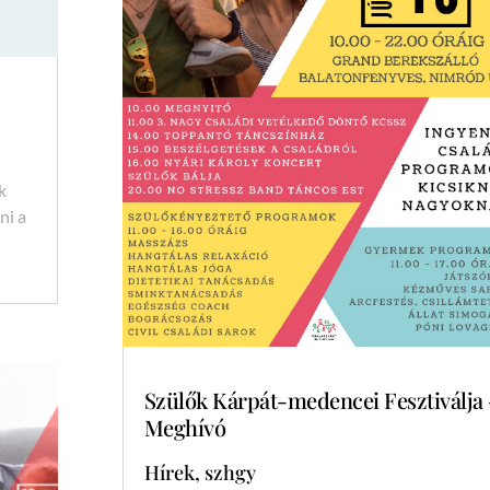
k
ni a
Szülők Kárpát-medencei Fesztiválja
Meghívó
Hírek
,
szhgy