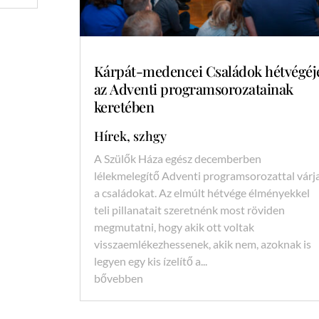
Kárpát-medencei Családok hétvégéj
az Adventi programsorozatainak
keretében
Hírek
,
szhgy
A Szülők Háza egész decemberben
lélekmelegítő Adventi programsorozattal várj
a családokat. Az elmúlt hétvége élményekkel
teli pillanatait szeretnénk most röviden
megmutatni, hogy akik ott voltak
visszaemlékezhessenek, akik nem, azoknak is
legyen egy kis ízelítő a...
bővebben