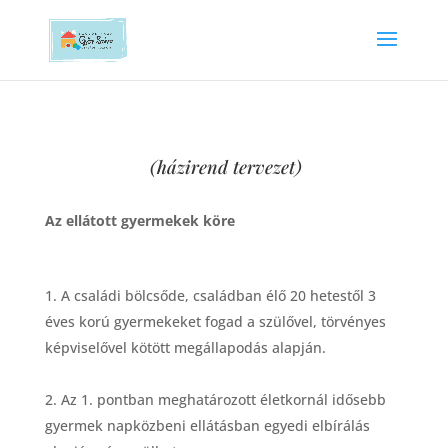
(házirend tervezet)
Az ellátott gyermekek k
ö
re
A csalá
di b
ö
lcsőde, családban
é
lő 20
hetest
ő
l 3
é
ves korú gyermekeket fogad a szülő
vel, t
ö
rv
é
nyes
k
é
pviselővel k
ö
t
ö
tt megállapodás alapján.
Az 1. pontban meghatározott
é
letkornál idősebb
gyermek napk
ö
zbeni ellátásban egyedi elbírálás