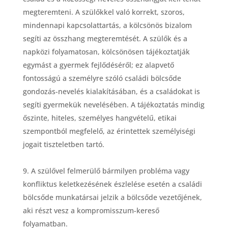
megteremteni. A szülőkkel való korrekt, szoros,
mindennapi kapcsolattartás, a k
ö
lcs
ö
n
ö
s bizalom
segíti az
ö
sszhang megteremt
é
s
é
t. A szülők
é
s a
napk
ö
zi folyamatosan, k
ö
lcs
ö
n
ö
sen t
áj
é
koztatják
egymást a gyermek fejlőd
é
s
é
ről; ez alapvető
fontosságú a szem
é
lyre sz
ó
ló csalá
di b
ö
lcsőde
gondozás-nevel
é
s kialakításában,
é
s a családokat is
segíti gyermekük nevel
é
s
é
ben. A táj
é
koztatás mindig
őszinte, hiteles, szem
é
lyes hangv
é
telű, etikai
szempontb
ó
l megfelelő, az
é
rintettek szem
é
lyis
é
gi
jogait tiszteletben tart
ó
.
A szülővel felmerülő bármilyen probl
é
ma vagy
konfliktus keletkez
é
s
é
nek
é
szlel
é
se eset
é
n a csalá
di
b
ö
lcsőde munkatársai jelzik a b
ö
lcsőde vezetőj
é
nek,
aki r
é
szt vesz a kompromisszum-kereső
folyamatban.