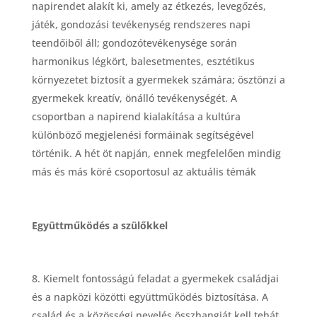
napirendet alakít ki, amely az
é
tkez
és, leveg
őz
é
s,
ját
é
k, gondozási tev
é
kenys
é
g rendszeres napi
teendőiből áll; gondoz
ó
tev
é
kenys
é
ge sor
án
harmonikus l
é
gk
ö
rt, balesetmentes, eszt
é
tikus
k
ö
rnyezetet biztosít a gyermekek számára;
ö
szt
ö
nzi a
gyermekek kreatív,
ö
nálló tev
é
kenys
é
g
é
t. A
csoportban a napirend kialakítása a kultúra
kül
ö
nb
ö
ző megjelen
é
si form
áinak segíts
é
g
é
vel
t
ö
rt
é
nik. A h
é
t
ö
t napján, ennek megfelelően mindig
más
é
s más k
ö
r
é
csoportosul az aktuá
lis t
é
mák
Együttműk
ö
d
é
s a szülő
kkel
Kiemelt fontosságú feladat a gyermekek családjai
é
s a napk
ö
zi k
ö
z
ö
tti együttműk
ö
d
é
s biztosítása. A
család
é
s a k
ö
z
ö
ss
é
gi nevel
é
s
ö
sszhangját kell tehát