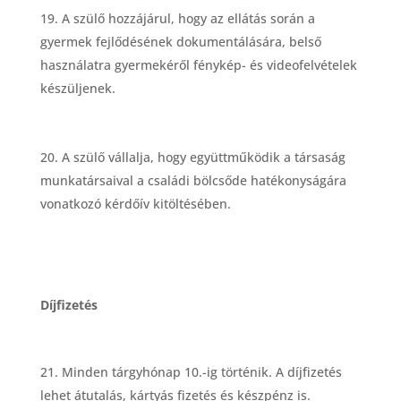
A szülő hozzájárul, hogy az ellátá
s sor
án a
gyermek fejlőd
é
s
é
nek dokumentálására, belső
használatra gyermek
é
ről f
é
nyk
é
p-
é
s videofelv
é
telek
k
é
szüljenek.
A szülő vállalja, hogy együttműk
ö
dik a társaság
munkatársaival a csalá
di b
ö
lcső
de hat
é
konyságára
vonatkozó k
é
rdőív kit
ö
lt
é
s
é
ben.
Díjfizet
é
s
Minden tárgyh
ó
nap 10.-ig történik. A díjfizetés
lehet átutalás, kártyás fizetés és készpénz is.