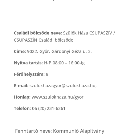
Családi bölcsőde neve:
Szülők Háza CSUPASZÍV /
CSUPASZÍN Családi bölcsőde
Címe:
9022, Győr, Gárdonyi Géza u. 3.
Nyitva tartás:
H-P 08:00 – 16:00-ig
Férőhelyszám:
8.
E-mail:
szulokhazagyor@szulokhaza.hu,
Honlap:
www.szulokhaza.hu/gyor
Telefon:
06 (20) 231-6261
Fenntartó neve: Kommunió Alapítvány