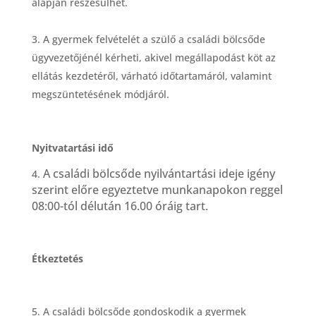
alapján r
é
szesülhet.
A gyermek felv
é
tel
é
t a szülő a csalá
di b
ö
lcsőde
ügyvezetőj
é
n
é
l k
é
rheti, akivel megállapodást k
ö
t az
ellátás kezdet
é
ről, várható időtartamár
ó
l, valamint
megszüntet
é
s
é
nek m
ó
djár
ó
l.
Nyitvatartá
si id
ő
A csalá
di b
ö
lcsőde nyilvántartási ideje ig
é
ny
4.
szerint előre egyeztetve munkanapokon reggel
08:00-t
ó
l d
é
lután 16.00
ó
ráig tart.
É
tkeztet
é
s
A csalá
di b
ö
lcsőde gondoskodik a gyermek