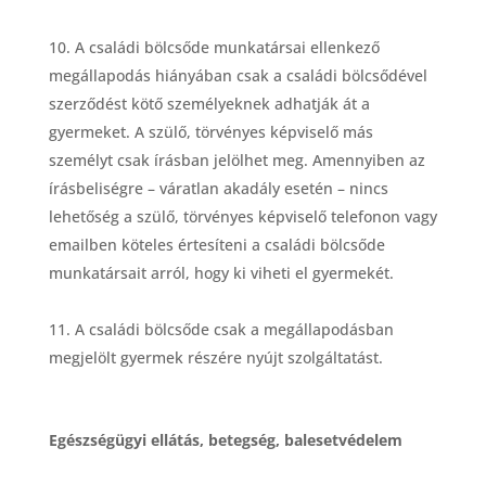
A csalá
di b
ö
lcsőde munkatársai ellenkező
megállapodá
s hi
ányában csak a csalá
di b
ö
lcsőd
é
vel
szerződ
é
st k
ö
tő szem
é
lyeknek adhatják át a
gyermeket. A szülő, t
ö
rv
é
nyes k
é
pviselő más
szem
é
lyt csak írásban jel
ö
lhet meg. Amennyiben az
írásbelis
é
gre
– váratlan akadály eset
é
n – nincs
lehetős
é
g a szülő, t
ö
rv
é
nyes k
é
pviselő telefonon vagy
emailben k
ö
teles
é
rtes
íteni a csalá
di b
ö
lcsőde
munkatá
rsait arr
ó
l, hogy ki viheti el gyermek
é
t.
A csalá
di b
ö
lcsőde csak a megállapodásban
megjel
ö
lt gyermek r
é
sz
é
re nyújt szolgá
ltat
ást.
Eg
é
szs
é
gügyi ellátás, betegs
é
g, balesetv
é
delem