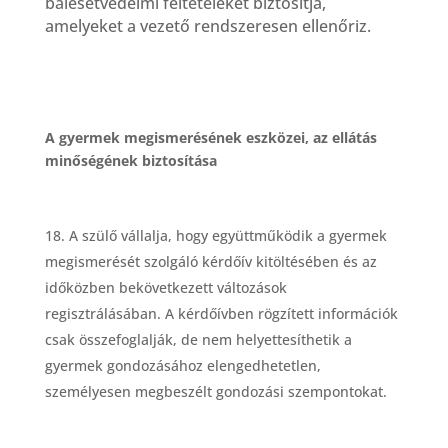
balesetv
é
delmi felt
é
teleket biztosítja,
amelyeket a vezető rendszeresen ellenőriz.
A gyermek megismer
é
s
é
nek eszk
ö
zei, az ellátás
minős
é
g
é
nek biztosítása
A szülő vállalja, hogy együttműk
ö
dik a gyermek
megismer
é
s
é
t szolgáló k
é
rdőív kit
ö
lt
é
s
é
ben
é
s az
idők
ö
zben bek
ö
vetkezett változások
regisztrálásában. A k
é
rdőívben r
ö
gzített informáci
ó
k
csak
ö
sszefoglalják, de nem helyettesíthetik a
gyermek gondozásához elengedhetetlen,
szem
é
lyesen megbesz
é
lt gondozási szempontokat.