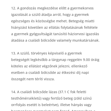
A gondozás megkezd
é
se el
őtt a gyermekorvos
igazolását a szülő átadja arr
ó
l, hogy a gyermek
eg
é
szs
éges é
s k
ö
z
ö
ss
é
gbe mehet. Betegs
é
g miatti
hiányzást k
ö
vetően az ellátás folytatásának felt
é
tele
a gyermek gy
ó
gyultságát tanúsító háziorvosi igazolás
á
tad
ása a csalá
di b
ö
lcsőde valamely munkatársának.
A szülő, t
ö
rv
é
nyes k
é
pviselő a gyermek
betegs
é
g
é
t legk
é
sőbb a tárgynap reggel
é
n 9.00
ó
rá
ig
k
ö
teles az ellátást v
é
gzőnek jelezni, ellenkező
esetben a csalá
di b
ö
lcsőde az
é
tkez
é
si d
íj napi
ö
sszeg
é
t nem t
é
ríti vissza.
A csalá
di b
ö
lcső
de l
ázas (37.1 C fok feletti
testhőm
é
rs
é
kletű) vagy fertőző beteg (z
ö
ld színű
orrfolyás eset
é
t is bele
é
rtve), illetve hányás vagy