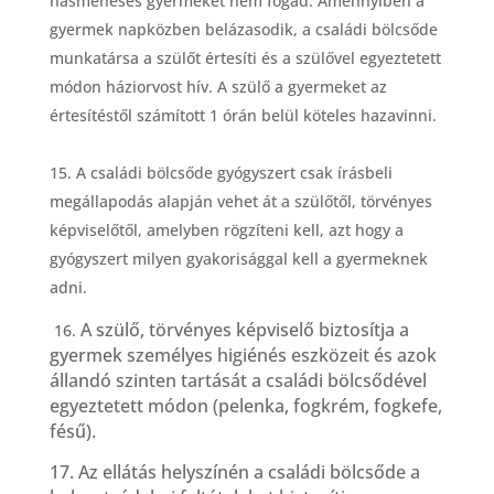
hasmen
é
ses gyermeket nem fogad. Amennyiben a
gyermek napk
ö
zben belázasodik, a csalá
di b
ö
lcsőde
munkatársa a szülőt
é
rtes
í
ti
é
s a szülővel egyeztetett
m
ó
don háziorvost hív. A szülő a gyermeket az
é
rtes
ít
é
stől számított 1
ó
rán belül k
ö
teles hazavinni.
A csalá
di b
ö
lcsőde gy
ó
gyszert csak írásbeli
megállapodás alapján vehet át a szülőtől, t
ö
rv
é
nyes
k
é
pviselőtől, amelyben r
ö
gzíteni kell, azt hogy a
gy
ó
gyszert milyen gyakorisággal kell a gyermeknek
adni.
A szülő, t
ö
rv
é
nyes k
é
pviselő biztosítja a
16.
gyermek szem
é
lyes higi
é
n
é
s eszk
ö
zeit
é
s azok
állandó szinten tartását a csalá
di b
ö
lcsőd
é
vel
egyeztetett m
ó
don (pelenka, fogkr
é
m, fogkefe,
f
é
sű).
17. Az ellátás helyszín
é
n a csalá
di b
ö
lcsőde a