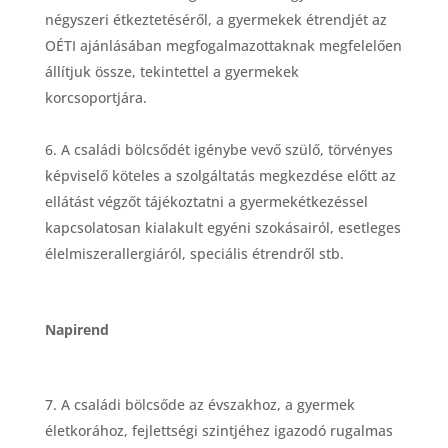
n
é
gyszeri
é
tkeztet
é
s
é
ről, a gyermekek
é
trendj
é
t az
O
É
TI ajánlásában megfogalmazottaknak megfelelően
állítjuk
ö
ssze, tekintettel a gyermekek
korcsoportjára.
A csalá
di b
ö
lcsőd
é
t ig
é
nybe vevő szülő, t
ö
rv
é
nyes
k
é
pviselő k
ö
teles a szolgá
ltat
ás megkezd
é
se el
őtt az
ellátást v
é
gzőt táj
é
koztatni a gyermek
é
tkez
é
ssel
kapcsolatosan kialakult egy
é
ni szoká
sair
ó
l, esetleges
é
lelmiszerallergiár
ó
l, speci
ális
étrendr
ő
l stb.
Napirend
A csalá
di b
ö
lcsőde az
é
vszakhoz, a gyermek
é
letkorához, fejletts
é
gi szintj
é
hez igazodó rugalmas