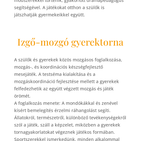
módszerekkel történik, gyakorlott drámapedagógus
segítségével. A játékokat otthon a szülők is
játszhatják gyermekeikkel együtt.
Izgő-mozgó gyerektorna
A szülők és gyerekek közös mozgásos foglalkozása,
mozgás-, és koordinációs készségfejlesztő
mesejáték. A testséma kialakítása és a
mozgáskoordináció fejlesztése mellett a gyerekek
felfedezhetik az együtt végzett mozgás és játék
örömét.
A foglalkozás menete: A mondókákkal és zenével
kísért bemelegítés érzelmi ráhangolást segíti.
Állatokról, természetről, különböző tevékenységekről
szól a játék, száll a képzelet, miközben a gyerekek
tornagyakorlatokat végeznek játékos formában.
Sportszerekkel ismerkedünk, minden alkalommal