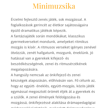
Minimuzsika
Érzelmi fejlesztő zenés játék, sok mozgással. A
foglalkozások
gerincét az életkor sajátosságaira
épülő dramatikus játékok képezik.
A fantáziajáték során mondókákat, klasszikus
gyermekverseket mondunk, amelyeket ritmikus
mozgás is kísér. A ritmusos verseket igényes zenével
ötvözzük, zenét hallgatunk, mozgunk, éneklünk. Jó
hatással van a gyerekek kifejező- és
beszédkészségének, zenei és ritmusérzékének
megalapozására.
A hangsúly nemcsak az önkifejező és zenei
készségek alapozásán, előhívásán van. Fő célunk az,
hogy az együtt- éneklés, együtt-mozgás, közös játék
egymással megosztott örömét éljék át a gyerekek és
a szülők. A zenei élmények feldolgozása és
mozgássá, önkifejezéssé alakítása drámapedagógiai