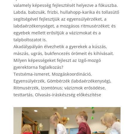
valamely képesség fejlesztését helyezve a fókuszba.
Labda, babzsák, frizbi, hullahopp-karika és tollasütő
segítségével fejlesztjük az egyensúlyérzéket, a
labdaérzékenységet, a mozgásos ritmusérzéket; és
egyebek mellett erősítjük a vázizmokat és a
talpboltozatot is.
Akadálypályán élvezhetik a gyerekek a kúszás,
mászás, ugrás, bukfencezés örömeit és kihívásait.
Milyen képességeket fejleszt az Izgő-mozgó
gyerektorna foglalkozás?
Testséma-ismeret, Mozgáskoordináció,
Egyensúlyérzék, Gömbérzék (labdaérzékenység),
Ritmusérzék, Izomtónus; vázizmok erősödése,
testtartás, Olvasás-íráskészség előkészítése