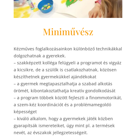
Miniművész
Kézműves foglalkozásainkon különböző technikákkal
dolgozhatnak a gyerekek.
– szakképzett kolléga felügyeli a programot és vigyáz
a kicsikre, de a szülők is csatlakozhatnak, közösen
készíthetnek gyermekükkel ajándékokat
– a gyermek megtapasztalhatja a szabad alkotás
örömét, kibontakoztathatja kreatív gondolkodását
– a program többek között fejleszti a finommotorikát,
a szem-kéz koordinációt és a problémamegoldó
képességet
– kiváló alkalom, hogy a gyermekek játék közben
gyarapítsák ismereteiket, úgy mint pl. a termések
nevét, az évszakok jellegzetességeit.