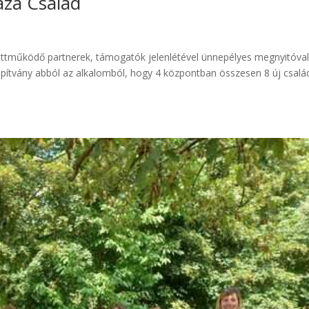
áza Család
üttműködő partnerek, támogatók jelenlétével ünnepélyes megnyitóva
lapítvány abból az alkalomból, hogy 4 központban összesen 8 új csalá