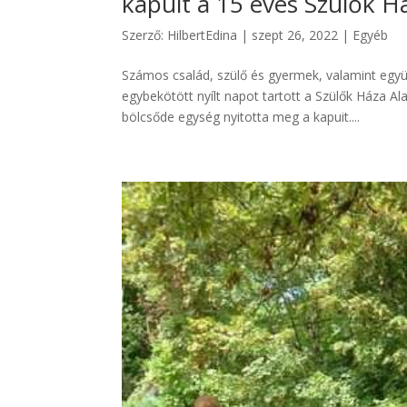
kapuit a 15 éves Szülők H
Szerző:
HilbertEdina
|
szept 26, 2022
|
Egyéb
Számos család, szülő és gyermek, valamint egy
egybekötött nyílt napot tartott a Szülők Háza A
bölcsőde egység nyitotta meg a kapuit....