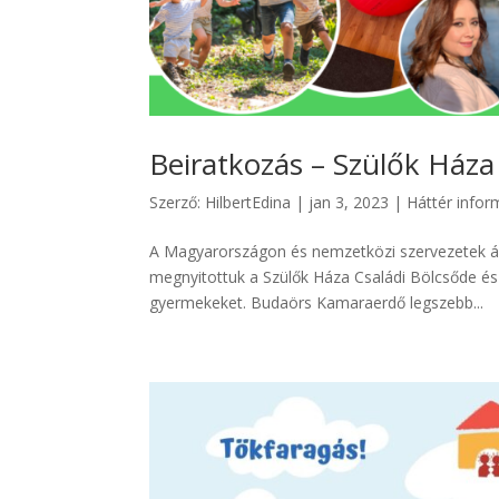
Beiratkozás – Szülők Ház
Szerző:
HilbertEdina
|
jan 3, 2023
|
Háttér infor
A Magyarországon és nemzetközi szervezetek ált
megnyitottuk a Szülők Háza Családi Bölcsőde és 
gyermekeket. Budaörs Kamaraerdő legszebb...