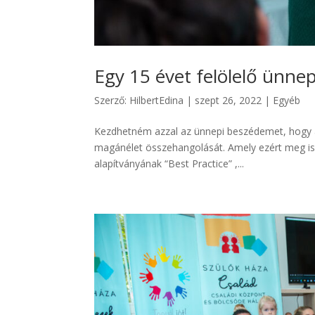
Egy 15 évet felölelő ünne
Szerző:
HilbertEdina
|
szept 26, 2022
|
Egyéb
Kezdhetném azzal az ünnepi beszédemet, hogy 
magánélet összehangolását. Amely ezért meg is 
alapítványának “Best Practice” ,...