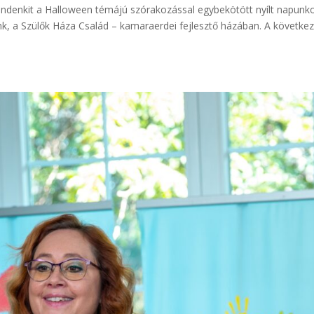
ndenkit a Halloween témájú szórakozással egybekötött nyílt napunk
nk, a Szülők Háza Család – kamaraerdei fejlesztő házában. A követke