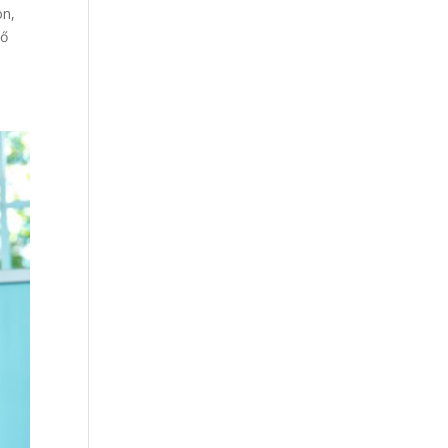
on,
ző